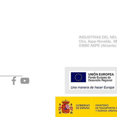
INDUSTRIAS DEL NE
Ctra. Aspe-Novelda, 3
03680 ASPE (Alicante
acto