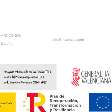
UMÁTICO SAU
8
info@insaturbo.com
) España