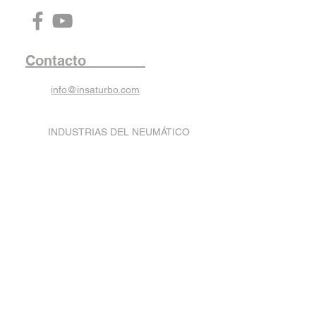
Contacto
info@insaturbo.com
INDUSTRIAS DEL NEUMÁTICO
SAU
Ctra. Aspe-Novelda, 38
03680 ASPE (Alicante) España
Teléfono:
(+34) -
96 549 56 76
Fax: (+34) -
96 549 12 41