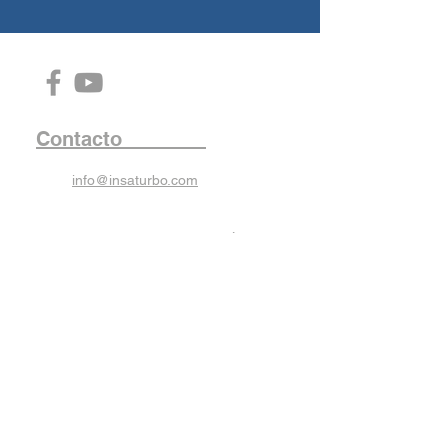
Contacto
info@insaturbo.com
INDUSTRIAS DEL NEUMÁTICO
SAU
Ctra. Aspe-Novelda, 38
03680 ASPE (Alicante) España
Teléfono:
(+34) -
96 549 56 76
Fax: (+34) -
96 549 12 41